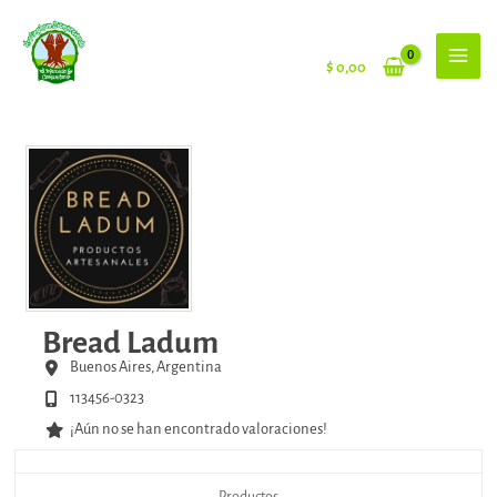
Ir
al
contenido
$
0,00
Bread Ladum
Buenos Aires,
Argentina
113456-0323
¡Aún no se han encontrado valoraciones!
Productos