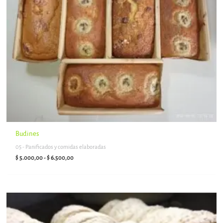
hasta
$ 6.500,00
Budines
05 - Panificados y comidas elaboradas
$
5.000,00
-
$
6.500,00