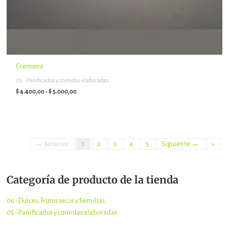
Cremona
05 - Panificados y comidas elaboradas
$
4.400,00
-
$
5.000,00
← Anterior
1
2
3
4
5
Siguiente →
»
Categoría de producto de la tienda
06 - Dulces, Frutos secos y Semillas
05 - Panificados y comidas elaboradas