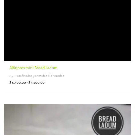
Alfajores mini Bread Ladum
05 - Panificados y comidas elaboradas
$
4.500,00
-
$
5.500,00