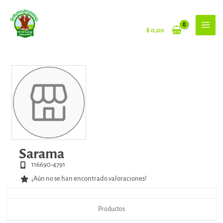
Ir
al
contenido
$
0,00
Sarama
116690-4791
¡Aún no se han encontrado valoraciones!
Productos