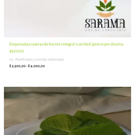
Empanadas caseras de harina integral x unidad (precio por docena
$30000)
05 - Panificados y comidas elaboradas
$
3.500,00
-
$
4.000,00