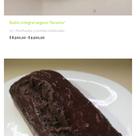
Budín integral vegano “Sarama”
05 - Panificados y comidas elaboradas
$
8.500,00
-
$
9.500,00