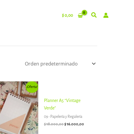
$
0,00
El
El
¡Oferta!
precio
precio
original
actual
era:
es:
Planner A5 “Vintage
$ 18.000,00.
$ 16.000,00.
Verde”
09 - Papelería y Regalería
$
18.000,00
$
16.000,00