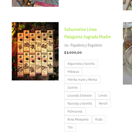
Sahumerios Línea
Patagonia Sagrada Madre
09 - Papelería y Regalería
$
3.000,00
Algarroba y Vainilla
Hibiscus
Hierba mate y Menta
Jazmín
Lavanda Silvestre
Limón
Naranja y Vainilla
Nerolí
Palmarosa
Rosa Mosqueta
Ruda
Tilo