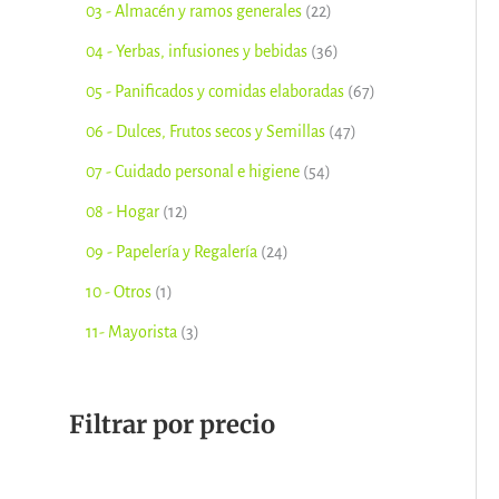
03 - Almacén y ramos generales
22
o
s
o
o
s
o
o
o
o
o
04 - Yerbas, infusiones y bebidas
36
s
s
s
s
s
s
s
s
05 - Panificados y comidas elaboradas
67
06 - Dulces, Frutos secos y Semillas
47
07 - Cuidado personal e higiene
54
08 - Hogar
12
09 - Papelería y Regalería
24
10 - Otros
1
11- Mayorista
3
Filtrar por precio