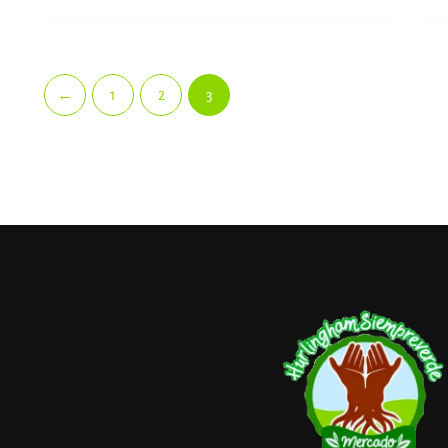
←
1
2
3