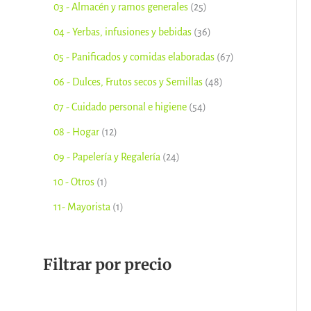
03 - Almacén y ramos generales
25
o
o
o
s
o
o
o
o
o
04 - Yerbas, infusiones y bebidas
36
s
s
s
s
s
s
s
s
05 - Panificados y comidas elaboradas
67
06 - Dulces, Frutos secos y Semillas
48
07 - Cuidado personal e higiene
54
08 - Hogar
12
09 - Papelería y Regalería
24
10 - Otros
1
11- Mayorista
1
Filtrar por precio