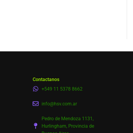
Contactanos
+549 11 5378 8662
info@hsv.com.ar
Pedro de Mendoza 1131,
Hurlingham, Provincia de