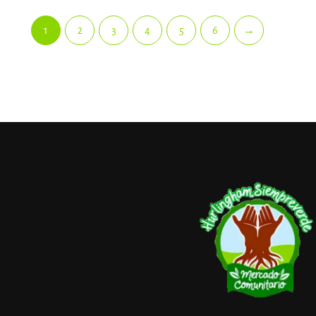
1
2
3
4
5
6
→