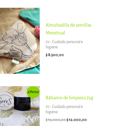
Almohadilla de semillas
Menstrual
07 - Cuidado personal e
higiene
$
8.500,00
El
El
¡Oferta!
precio
precio
Bálsamo de limpieza 25g
original
actual
era:
es:
07 - Cuidado personal e
$ 15.000,00.
$ 12.000,00.
higiene
$
15.000,00
$
12.000,00