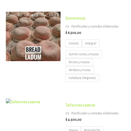
Sorrentinos
05 - Panificados y comidas elaboradas
$
6.500,00
Común
Integral
Jamón ricota y muzza
Ricota y muzza
Verdura y ricota
Calabaza (Veganos)
Tallarines caseros
05 - Panificados y comidas elaboradas
$
4.500,00
Huevo
Remolacha