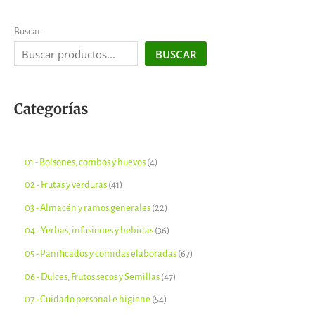
Buscar
BUSCAR
Categorías
01 - Bolsones, combos y huevos
4
02 - Frutas y verduras
41
03 - Almacén y ramos generales
22
04 - Yerbas, infusiones y bebidas
36
05 - Panificados y comidas elaboradas
67
06 - Dulces, Frutos secos y Semillas
47
07 - Cuidado personal e higiene
54