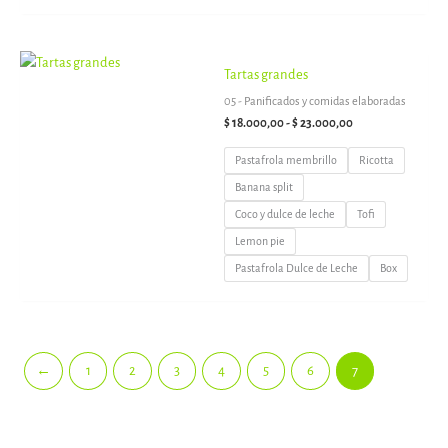
Rango
Tartas grandes
de
precios:
05 - Panificados y comidas elaboradas
desde
$
18.000,00
-
$
23.000,00
$ 18.000,00
hasta
$ 23.000,00
Pastafrola membrillo
Ricotta
Banana split
Coco y dulce de leche
Tofi
Lemon pie
Pastafrola Dulce de Leche
Box
←
1
2
3
4
5
6
7