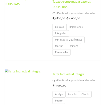
Tapas de empanadas caseras
de
precios:
ROTISERAS
desde
05 - Panificados y comidas elaboradas
$ 3.800,00
hasta
$
3.800,00
-
$
4.000,00
$ 4.000,00
Clásicas
Hojaldradas
Integrales
Mix integral y garbanzos
Morron
Espinaca
Remolacha
Tarta Individual Integral
05 - Panificados y comidas elaboradas
$
11.000,00
Acelga
Zapallo
Choclo
Puerro