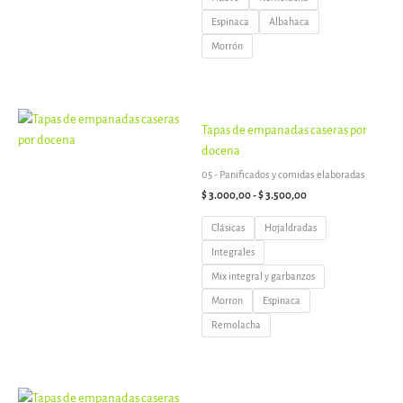
Espinaca
Albahaca
Morrón
Rango
Tapas de empanadas caseras por
de
precios:
docena
desde
05 - Panificados y comidas elaboradas
$ 3.000,00
hasta
$
3.000,00
-
$
3.500,00
$ 3.500,00
Clásicas
Hojaldradas
Integrales
Mix integral y garbanzos
Morron
Espinaca
Remolacha
Rango