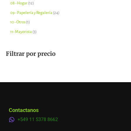
08 - Hogar
12
09 - Papelería y Regalería
24
10 - Otros
1
11- Mayorista
3
Filtrar por precio
Contactanos
+549 11 5378 8662