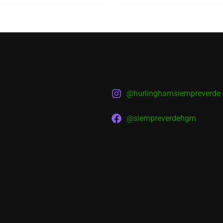
@hurlinghamsiempreverde
@siempreverdehgm