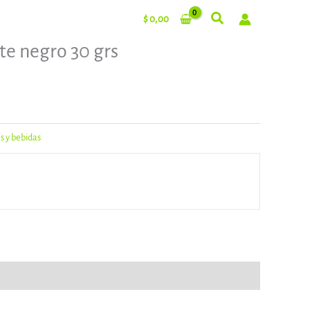
$
0,00
te negro 30 grs
es y bebidas