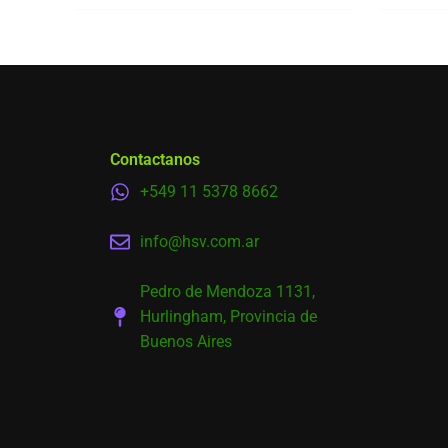
Contactanos
+549 11 5378 8662
info@hsv.com.ar
Pedro de Mendoza 1131,
Hurlingham, Provincia de
Buenos Aires