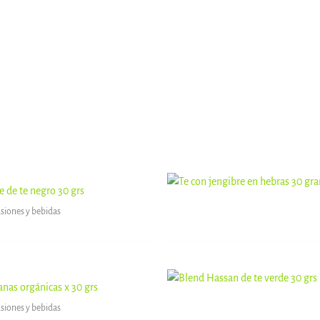
 de te negro 30 grs
usiones y bebidas
Rango
anas orgánicas x 30 grs
de
precios:
usiones y bebidas
desde