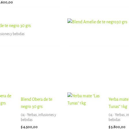
.600,00
$ 2.500,00
hasta
$ 3.600,00
de te negro 30 grs
usiones y bebidas
Blend Obera de te
Yerba mate 
negro 30 grs
Tunas” 1kg
04 - Yerbas, infusiones y
04 - Yerbas, i
bebidas
bebidas
$
4.500,00
$
5.800,00