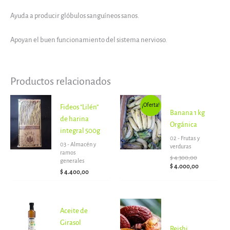
Ayuda a producir glóbulos sanguíneos sanos.
Apoyan el buen funcionamiento del sistema nervioso.
Productos relacionados
El
El
¡Oferta!
Fideos “Lilén”
precio
precio
Banana 1 kg
original
actual
de harina
Orgánica
era:
es:
integral 500g
$ 4.300,00.
$ 4.000,00.
02 - Frutas y
03 - Almacén y
verduras
ramos
$
4.300,00
generales
$
4.000,00
$
4.400,00
Aceite de
Girasol
Reishi