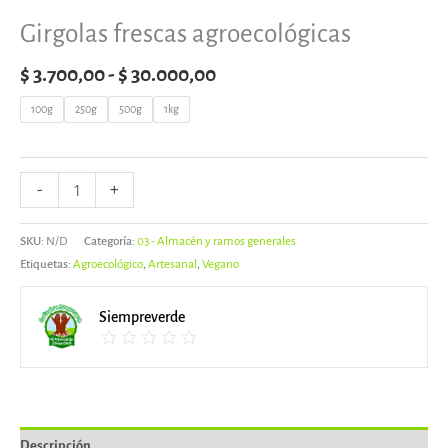
Girgolas frescas agroecológicas
$
3.700,00
-
$
30.000,00
100g
250g
500g
1kg
-
+
SKU:
N/D
Categoría:
03 - Almacén y ramos generales
Etiquetas:
Agroecológico
,
Artesanal
,
Vegano
Siempreverde
Descripción