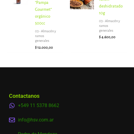
“Pampa
deshidratado
Gourmet”
10g
orgánico
03 - Almacén y
500cc
ramos
generales
03 - Almacén y
ramos
$
4.600,00
generales
$
12.000,00
Contactanos
+549 11 5378 8662
info@hsv.com.ar