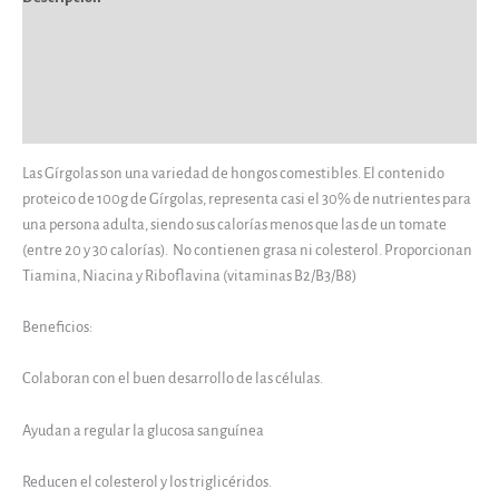
Información adicional
Información del vendedor
Más productos
Las Gírgolas son una variedad de hongos comestibles. El contenido
proteico de 100g de Gírgolas, representa casi el 30% de nutrientes para
una persona adulta, siendo sus calorías menos que las de un tomate
(entre 20 y 30 calorías). No contienen grasa ni colesterol. Proporcionan
Tiamina, Niacina y Riboflavina (vitaminas B2/B3/B8)
Beneficios:
Colaboran con el buen desarrollo de las células.
Ayudan a regular la glucosa sanguínea
Reducen el colesterol y los triglicéridos.