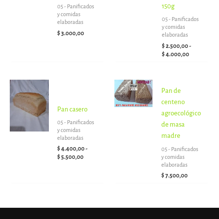
150g
hasta
05 - Panificados
$ 4.000,00
y comidas
05 - Panificados
elaboradas
y comidas
$
3.000,00
elaboradas
$
2.500,00
-
$
4.000,00
Rango
Pan de
de
precios:
centeno
desde
Pan casero
agroecológico
$ 4.400,00
05 - Panificados
de masa
hasta
y comidas
$ 5.500,00
madre
elaboradas
$
4.400,00
-
05 - Panificados
$
5.500,00
y comidas
elaboradas
$
7.500,00