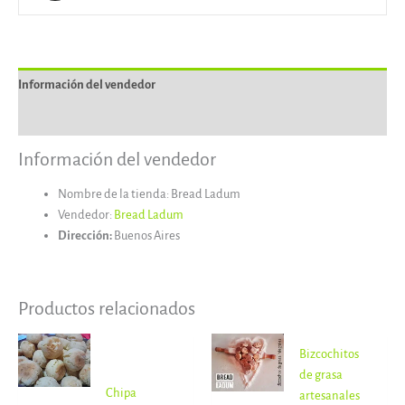
Información del vendedor
Más productos
Información del vendedor
Nombre de la tienda:
Bread Ladum
Vendedor:
Bread Ladum
Dirección:
Buenos Aires
Productos relacionados
Rango
Bizcochitos
de
precios:
de grasa
desde
Chipa
artesanales
$ 2.500,00