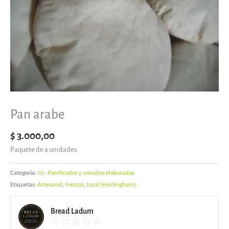
Pan arabe
$
3.000,00
Paquete de 4 unidades
Categoría:
05 - Panificados y comidas elaboradas
Etiquetas:
Artesanal
,
Frescos
,
Local (Hurlingham)
Bread Ladum