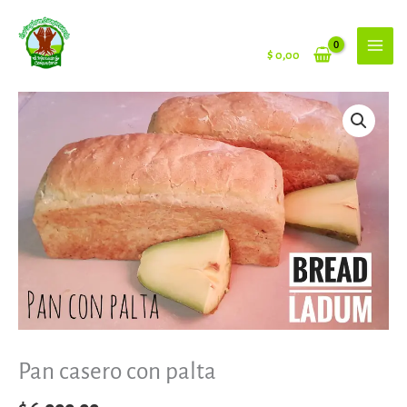
Ir
al
contenido
$
0,00
Pan casero con palta