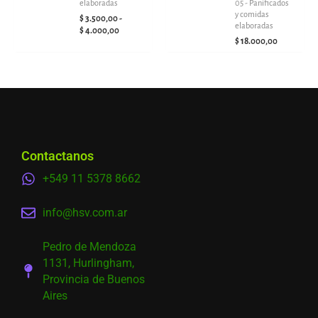
05 - Panificados
elaboradas
y comidas
$
3.500,00
-
elaboradas
$
4.000,00
$
18.000,00
Contactanos
+549 11 5378 8662
info@hsv.com.ar
Pedro de Mendoza
1131, Hurlingham,
Provincia de Buenos
Aires