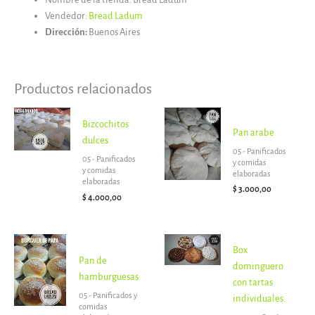
Vendedor:
Bread Ladum
Dirección:
Buenos Aires
Productos relacionados
Bizcochitos
Pan arabe
dulces
05 - Panificados
05 - Panificados
y comidas
y comidas
elaboradas
elaboradas
$
3.000,00
$
4.000,00
Rango
Box
de
Pan de
precios:
dominguero
desde
hamburguesas
con tartas
$ 3.500,00
05 - Panificados y
individuales.
hasta
comidas
$ 4.000,00