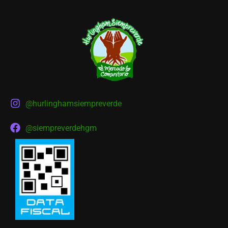
@hurlinghamsiempreverde
@siempreverdehgm