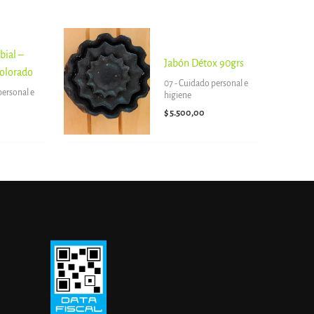
bial –
Jabón Détox 90grs
olorado
07 - Cuidado personal e
personal e
higiene
$
5.500,00