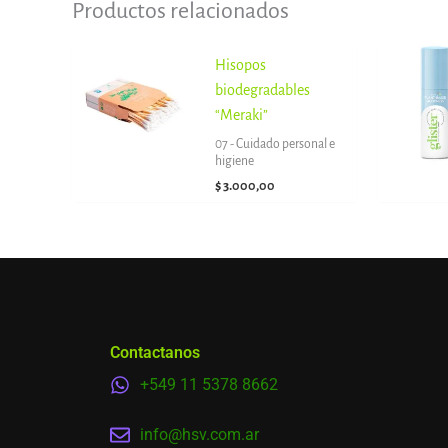
Productos relacionados
Hisopos
biodegradables
“Meraki”
07 - Cuidado personal e
higiene
$
3.000,00
Contactanos
+549 11 5378 8662
info@hsv.com.ar