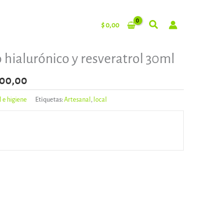
$
0,00
El
 hialurónico y resveratrol 30ml
precio
al
actual
00,00
es:
l e higiene
Etiquetas:
Artesanal
,
local
000,00.
$ 18.000,00.