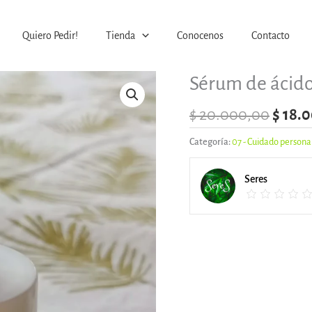
Quiero Pedir!
Tienda
Conocenos
Contacto
El
Sérum de ácido
precio
origin
$
20.000,00
$
18.0
era:
Categoría:
07 - Cuidado persona
$ 20.
Seres