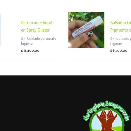
Refrescante bucal
Bálsamo La
en Spray Glister
Pigmento c
07 - Cuidado personal e
07 - Cuidado 
higiene
higiene
$
11.400,00
$
6.500,00