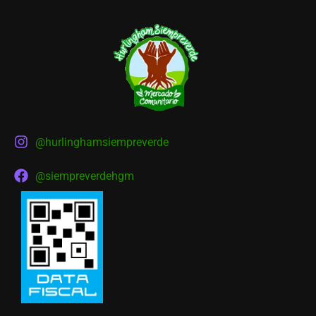
@hurlinghamsiempreverde
@siempreverdehgm