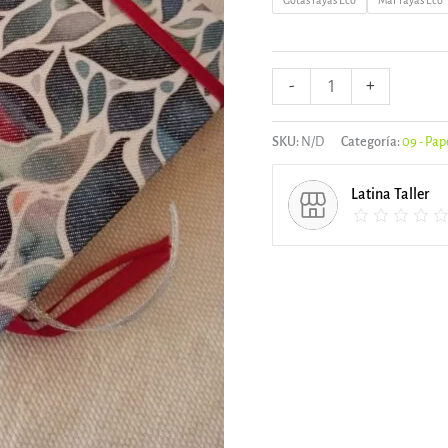
Gotas rayas Eco
Mar rayas Eco
-
+
SKU:
N/D
Categoría:
09 - Pap
Latina Taller