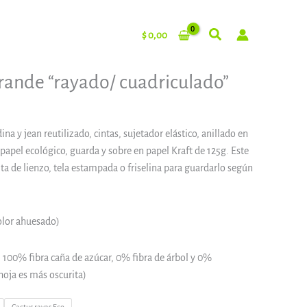
$
0,00
ande “rayado/ cuadriculado”
na y jean reutilizado, cintas, sujetador elástico, anillado en
papel ecológico, guarda y sobre en papel Kraft de 125g. Este
ta de lienzo, tela estampada o friselina para guardarlo según
olor ahuesado)
 100% fibra caña de azúcar, 0% fibra de árbol y 0%
hoja es más oscurita)