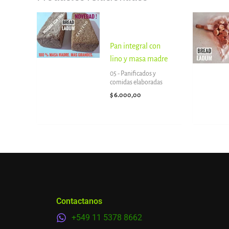
Pan integral con
lino y masa madre
05 - Panificados y
comidas elaboradas
$
6.000,00
Contactanos
+549 11 5378 8662