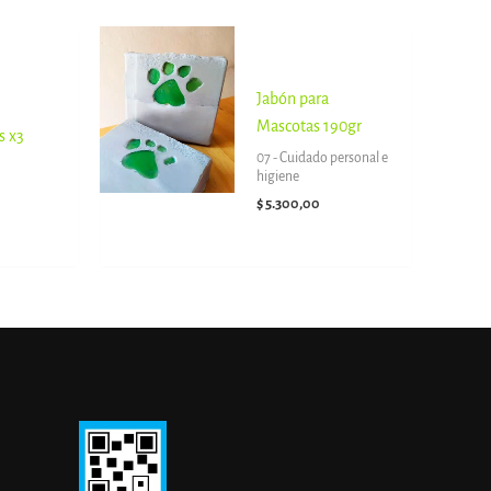
Jabón para
Mascotas 190gr
s x3
07 - Cuidado personal e
higiene
$
5.300,00