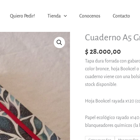
Quiero Pedir!
Tienda
Conocenos
Contacto
Cuaderno
Cuaderno A5 Gr
A5
$
28.000,00
Grande
"rayado/
Tapa dura forrada con gabardi
cuadriculado"
color bronce, hoja Bookcel o 
cantidad
cuaderno viene con una bolsi
stock disponible.
Hoja Bookcel rayada x120 (c
Papel ecológico rayado x140:
blanqueadores químicos (la 