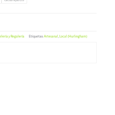
Cactus rayas Eco
elería y Regalería
Etiquetas:
Artesanal
,
Local (Hurlingham)