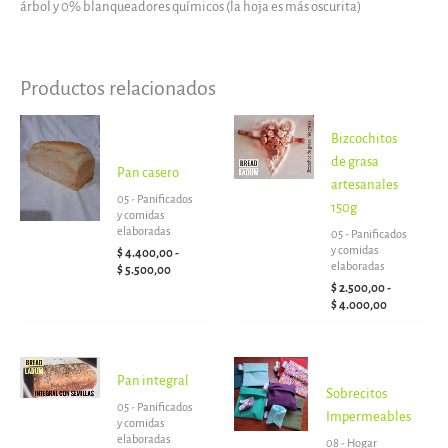
árbol y 0% blanqueadores químicos (la hoja es más oscurita)
Productos relacionados
Rango
Rango
Bizcochitos
de
de
precios:
precios:
de grasa
Pan casero
desde
desde
artesanales
$ 4.400,00
$ 2.500,00
05 - Panificados
150g
hasta
hasta
y comidas
$ 5.500,00
$ 4.000,00
elaboradas
05 - Panificados
y comidas
$
4.400,00
-
elaboradas
$
5.500,00
$
2.500,00
-
$
4.000,00
Rango
Pan integral
de
Sobrecitos
precios:
05 - Panificados
desde
Impermeables
y comidas
$ 6.000,00
elaboradas
08 - Hogar