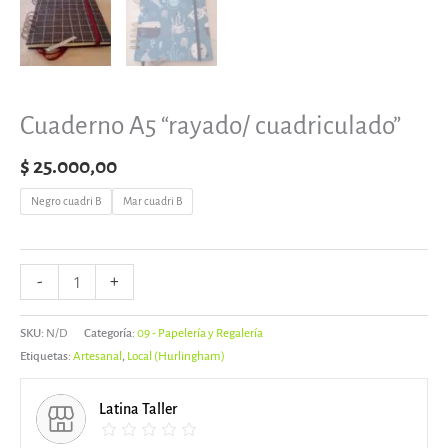
Cuaderno A5 “rayado/ cuadriculado”
$
25.000,00
Negro cuadri B
Mar cuadri B
-
+
SKU:
N/D
Categoría:
09 - Papelería y Regalería
Etiquetas:
Artesanal
,
Local (Hurlingham)
Latina Taller