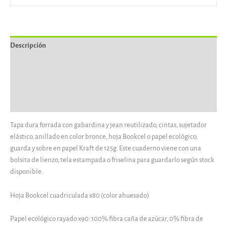
Descripción
Información adicional
Información del vendedor
Más productos
Tapa dura forrada con gabardina y jean reutilizado, cintas, sujetador
elástico, anillado en color bronce, hoja Bookcel o papel ecológico,
guarda y sobre en papel Kraft de 125g. Este cuaderno viene con una
bolsita de lienzo, tela estampada o friselina para guardarlo según stock
disponible.
Hoja Bookcel cuadriculada x80 (color ahuesado)
Papel ecológico rayado x90: 100% fibra caña de azúcar, 0% fibra de