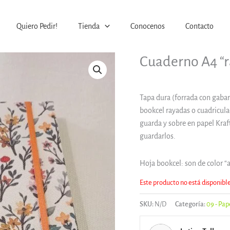
Quiero Pedir!
Tienda
Conocenos
Contacto
Cuaderno A4 “r
Tapa dura (forrada con gabar
bookcel rayadas o cuadriculad
guarda y sobre en papel Kraf
guardarlos.
Hoja bookcel: son de color 
Este producto no está disponibl
SKU:
N/D
Categoría:
09 - Pap