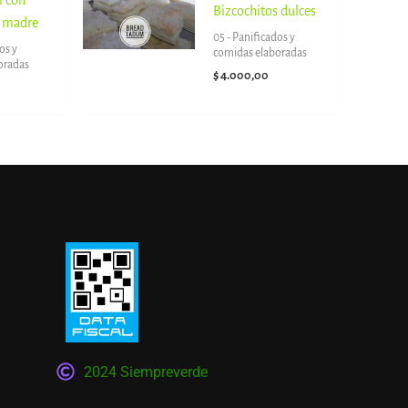
Bizcochitos dulces
a madre
05 - Panificados y
os y
comidas elaboradas
oradas
$
4.000,00
2024 Siempreverde