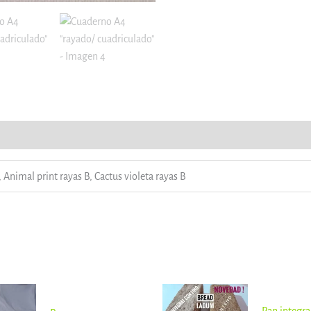
roductos
 Animal print rayas B, Cactus violeta rayas B
Rango
de
Pan integra