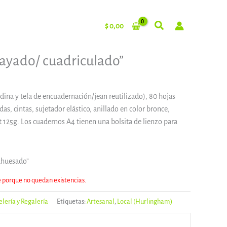
$
0,00
ayado/ cuadriculado”
dina y tela de encuadernación/jean reutilizado), 80 hojas
as, cintas, sujetador elástico, anillado en color bronce,
t 125g. Los cuadernos A4 tienen una bolsita de lienzo para
“ahuesado”
e porque no quedan existencias.
elería y Regalería
Etiquetas:
Artesanal
,
Local (Hurlingham)