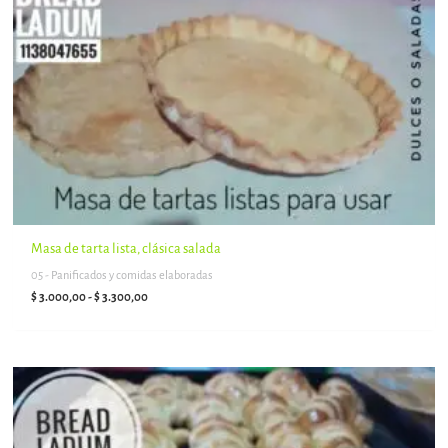
precios:
desde
$ 3.000,00
hasta
$ 3.300,00
Masa de tarta lista, clásica salada
05 - Panificados y comidas elaboradas
$
3.000,00
-
$
3.300,00