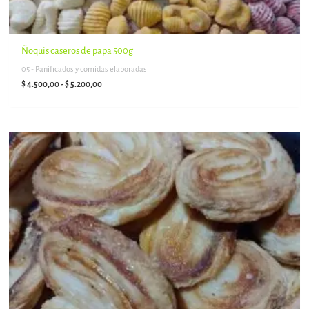
Ñoquis caseros de papa 500g
05 - Panificados y comidas elaboradas
$
4.500,00
-
$
5.200,00