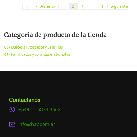
«
← Anterior
1
2
3
4
5
Siguiente
→
»
Categoría de producto de la tienda
06 - Dulces, Frutos secos y Semillas
05 - Panificados y comidas elaboradas
Contactanos
+549 11 5378 8662
info@hsv.com.ar