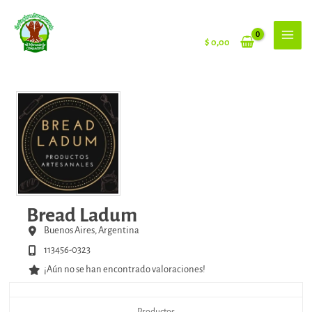
Ir
al
contenido
$
0,00
Bread Ladum
Buenos Aires,
Argentina
113456-0323
¡Aún no se han encontrado valoraciones!
Productos