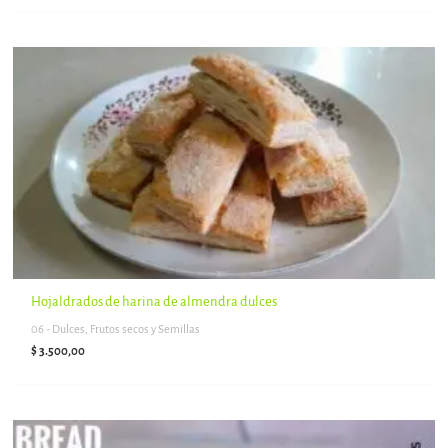
Hojaldrados de harina de almendra dulces
06 - Dulces, Frutos secos y Semillas
$
3.500,00
Rango
de